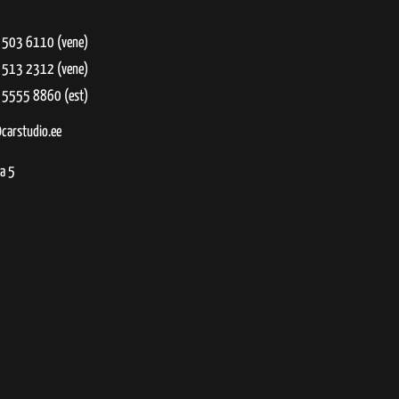
 503 6110
(vene)
 513 2312
(vene)
 5555 8860
(est)
carstudio.ee
a 5