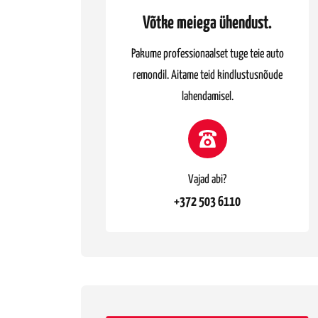
Võtke meiega ühendust.
Pakume professionaalset tuge teie auto
remondil. Aitame teid kindlustusnõude
lahendamisel.
Vajad abi?
+372 503 6110