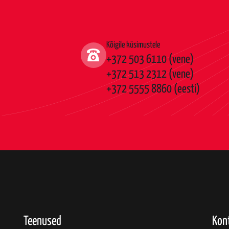
Kõigile küsimustele
+372 503 6110 (vene)
+372 513 2312 (vene)
+372 5555 8860 (eesti)
Teenused
Kon