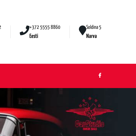
2
+372 5555 8860
Soldina 5
Eesti
Narva