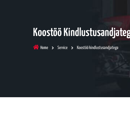
Koostöö Kindlustusandjate
Home
Service
Koostöö kindlustusandjatega