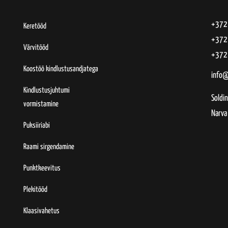
+372
Keretööd
+372
Värvitööd
+372
Koostöö kindlustusandjatega
info@
Kindlustusjuhtumi
Soldin
vormistamine
Narva
Puksiiriabi
Raami sirgendamine
Punktkeevitus
Plekitööd
Klaasivahetus