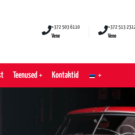
+372 503 6110
+372 513 231
Vene
Vene
st
Teenused
Kontaktid