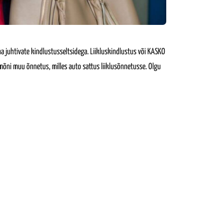
a juhtivate kindlustusseltsidega. Liikluskindlustus või KASKO
mõni muu õnnetus, milles auto sattus liiklusõnnetusse. Olgu