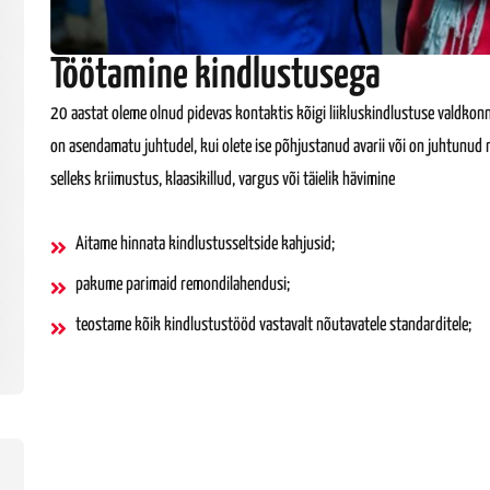
Töötamine kindlustusega
20 aastat oleme olnud pidevas kontaktis kõigi liikluskindlustuse valdkonn
on asendamatu juhtudel, kui olete ise põhjustanud avarii või on juhtunud 
selleks kriimustus, klaasikillud, vargus või täielik hävimine
Aitame hinnata kindlustusseltside kahjusid;
pakume parimaid remondilahendusi;
teostame kõik kindlustustööd vastavalt nõutavatele standarditele;