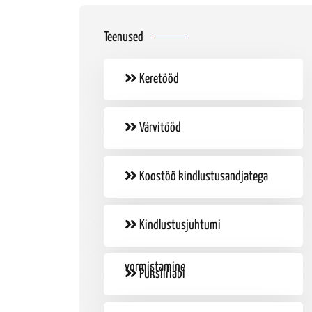
Teenused
Keretööd
Värvitööd
Koostöö kindlustusandjatega
Kindlustusjuhtumi
vormistamine
Puksiiriabi